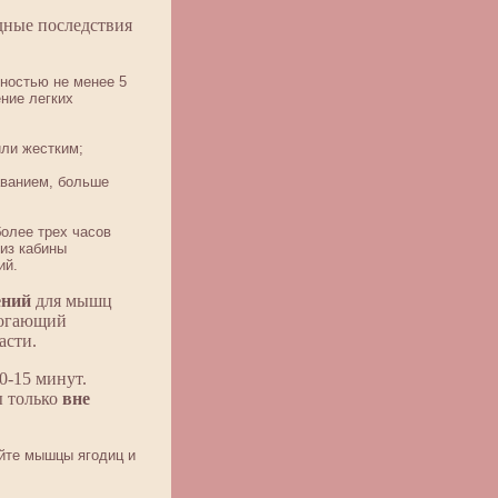
дные последствия
ностью не менее 5
ение легких
или жестким;
аванием, больше
более трех часов
из кабины
ий.
ений
для мышц
могающий
асти.
0-15 минут.
 только
вне
йте мышцы ягодиц и