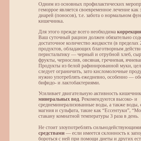
Одним из основных профилактических мероп
геморрое является своевременное лечение как з
диарей (поносов), т.е. забота о нормальном ф
кишечника.
Для этого прежде всего необходима
коррекци
Ваш суточный рацион должен обязательно сод
достаточное количество жидкости (в пределах 
продуктов, обладающих благотворным действ
перистальтику — черный и отрубной хлеб, сы
фрукты, чернослив, овсяная, гречневая, ячнева
Продукты из белой рафинированной муки, цел
следует ограничить, зато кисломолочные про
нужно употреблять ежедневно, особенно — о
бифидо- и лактобактериями.
Усиливает двигательную активность кишечник
минеральных вод
. Рекомендуются высоко- и
среднеминерализованные воды, а также воды,
магния и сульфата, такие как “Ессентуки”, “М
стакану комнатной температуры 3 раза в день.
Не стоит злоупотреблять сильнодействующим
средствами
— если имеется склонность к запо
бороться с ней при помощи диеты и других ес