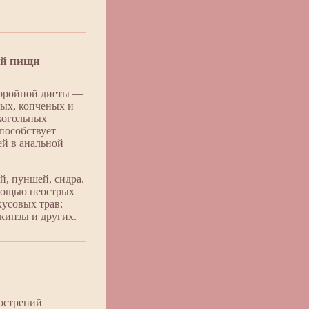
ой пищи
орройной диеты —
ных, копченых и
когольных
пособствует
ей в анальной
й, пуншей, сидра.
мощью неострых
кусовых трав:
 кинзы и других.
острений