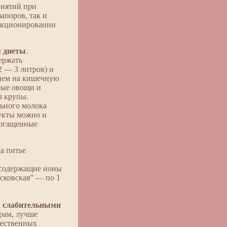
риятий при
апоров, так и
ункционировании
я диеты
.
ержать
2 — 3 литров) и
ием на кишечную
рые овощи и
я крупы.
ьного молока
дукты можно и
богащенные
а питье
 содержащие ионы
осковская” — по 1
и
слабительными
рам, лучше
тественных