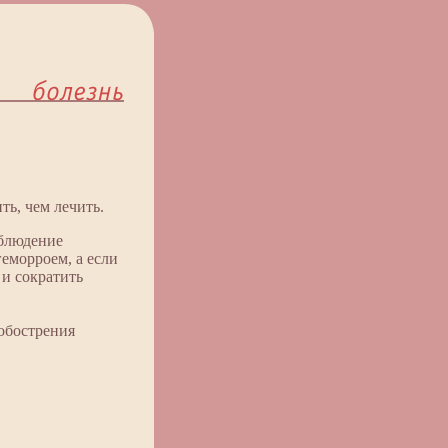
ть, чем лечить.
блюдение
геморроем, а если
 и сократить
 обострения