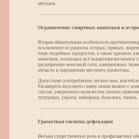
методов.
Ограничение спиртных напитков и остр
Вторая обязательная особенность противогем
исключение из рациона острых, пряных, жаре
тому подобных продуктов, а также крепких ал
напитков, поскольку всё вышеперечисленное с
расширению венозной сети, кавернозных ткан
области и нарушению местного кровотока.
Допустимо употребление легких вин, коктейле
Расширить вкусовую гамму пиши можно с по
соусов, умеренного количества свежих прянов
петрушки, укропа, майорана, базилика, тмина,
Грамотная гигиена дефекации
Весьма существенную роль в профилактике об