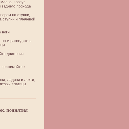
ямлена, корпус
 заднего прохода
упором на ступни,
а ступни и плечевой
 ноги
 ноги разведите в
ицы
яйте движения
о прижимайте к
ни, ладони и локти,
 чтобы ягодицы
ок, поднятия