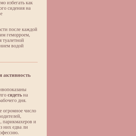
мо избегать как
ого сидения на
ие
асти после каждой
им геморроем,
я туалетной
анием водой
я активность
ивопоказаны
олго
сидеть
на
абочего дня.
те огромное число
водителей,
в, парикмахеров и
з них едва ли
рофессию.