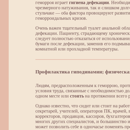
геморроя играет
гигиена дефекации
. Необходи
чрезмерного натуживания, так и слишком долг
стульчаке — оба фактора провоцируют развит
геморроидальных кризов.
Очень важен тщательный туалет анальной обл
дефекации. Пациенту, страдающему хроническ
следует полностью отказаться от использовани
бумаги после дефекации, заменив его подмыв
комнатной или прохладной температуры.
Профилактика гиподинамии; физическа
Людям, предрасположенным к геморрою, прот
условия труда, связанные с необходимостью д
одном месте или
стоять
на протяжении всего р
Однако известно, что сидит или стоит на рабо
секретарей, учителей, операторов ПК, врачей, 
корректоров, продавцов, кассиров, бухгалтеро
многих других специалистов, и большинство и
может позволить себе в одночасье поменять п