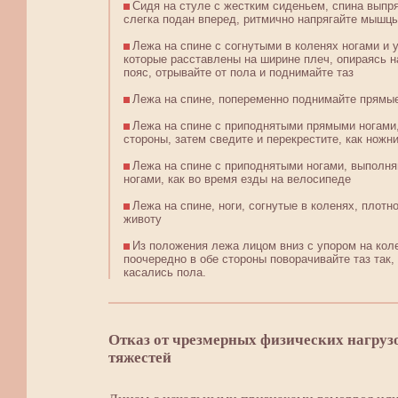
Сидя на стуле с жестким сиденьем, спина выпр
слегка подан вперед, ритмично напрягайте мышцы
Лежа на спине с согнутыми в коленях ногами и 
которые расставлены на ширине плеч, опираясь н
пояс, отрывайте от пола и поднимайте таз
Лежа на спине, попеременно поднимайте прямые
Лежа на спине с приподнятыми прямыми ногами,
стороны, затем сведите и перекрестите, как ножн
Лежа на спине с приподнятыми ногами, выполн
ногами, как во время езды на велосипеде
Лежа на спине, ноги, согнутые в коленях, плотн
животу
Из положения лежа лицом вниз с упором на коле
поочередно в обе стороны поворачивайте таз так,
касались пола.
Отказ от чрезмерных физических нагруз
тяжестей